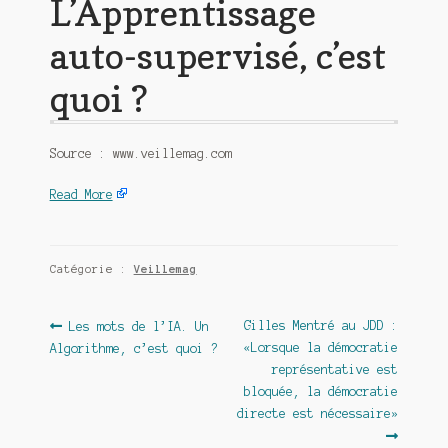
L’Apprentissage
auto-supervisé, c’est
quoi ?
Source : www.veillemag.com
Read More
Catégorie :
Veillemag
Navigation
Article
Article
Gilles Mentré au JDD :
Les mots de l’IA. Un
précédent :
suivant :
«Lorsque la démocratie
Algorithme, c’est quoi ?
de
représentative est
l’article
bloquée, la démocratie
directe est nécessaire»