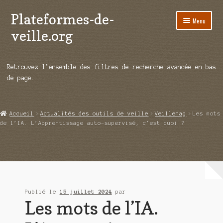
Plateformes-de-
Aller
Aller
Menu
à
au
veille.org
la
contenu
navigation
A propos
Retrouvez l’ensemble des filtres de recherche avancée en bas
Répertoire d’ouitils
de page.
Notre enquête auprès des éditeurs
Accueil
Actualités des outils de veille
Veillemag
Les mots
Ouvrir
Démos vidéos
de l’IA. L’Apprentissage auto-supervisé, c’est quoi ?
le
menu
Ouvrir
Actualités
enfant
le
menu
Qui sommes-nous ?
enfant
Publié le
15 juillet 2024
par
Les mots de l’IA.