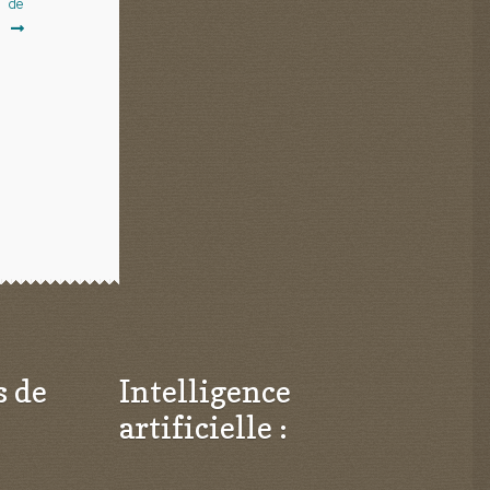
p de
.
s de
Intelligence
artificielle :