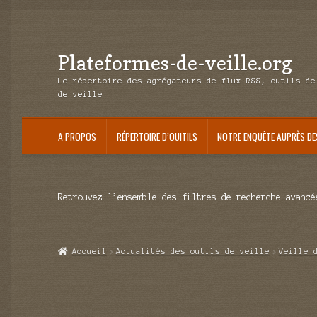
Plateformes-de-veille.org
Aller
Aller
à
au
Le répertoire des agrégateurs de flux RSS, outils de
la
contenu
de veille
navigation
A PROPOS
RÉPERTOIRE D’OUITILS
NOTRE ENQUÊTE AUPRÈS DE
Retrouvez l’ensemble des filtres de recherche avancé
Accueil
Actualités des outils de veille
Veille 