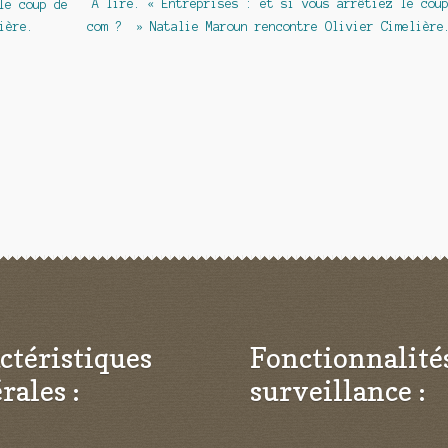
Article
A lire. « Entreprises : et si vous arrêtiez le cou
le coup de
suivant :
ière.
com ? » Natalie Maroun rencontre Olivier Cimelière
ctéristiques
Fonctionnalité
rales :
surveillance :