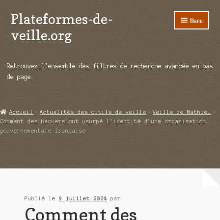
Plateformes-de-
Aller
Aller
Menu
à
au
veille.org
la
contenu
navigation
A propos
Retrouvez l’ensemble des filtres de recherche avancée en bas
Répertoire d’ouitils
de page.
Notre enquête auprès des éditeurs
Accueil
Actualités des outils de veille
Veille de Mathieu
Ouvrir
Démos vidéos
Comment des hackers ont usurpé l’identité d’une organisation
le
gouvernementale française
menu
Ouvrir
Actualités
enfant
le
menu
Qui sommes-nous ?
enfant
Publié le
9 juillet 2024
par
Comment des