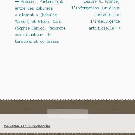
Navigation
Article
Article
Lexis+ AI France,
Risques. Partenariat
précédent :
suivant :
l’information juridique
entre les cabinets
de
enrichie par
« element » (Natalie
l’article
l’intelligence
Maroun) et Global Care
(Sophie Cario). Répondre
artificielle
aux situations de
tensions et de crises.
Réinitialiser la recherche