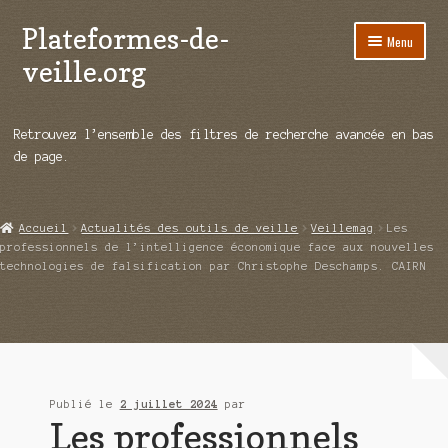
Plateformes-de-
Aller
Aller
Menu
à
au
veille.org
la
contenu
navigation
A propos
Retrouvez l’ensemble des filtres de recherche avancée en bas
Répertoire d’ouitils
de page.
Notre enquête auprès des éditeurs
Accueil
Actualités des outils de veille
Veillemag
Les
Ouvrir
Démos vidéos
professionnels de l’intelligence économique face aux nouvelles
le
technologies de falsification par Christophe Deschamps. CAIRN
menu
Ouvrir
Actualités
enfant
le
menu
Qui sommes-nous ?
enfant
Publié le
2 juillet 2024
par
Les professionnels