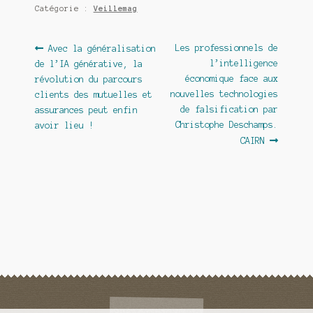
Catégorie :
Veillemag
Navigation
Article
Article
Les professionnels de
Avec la généralisation
précédent :
suivant :
l’intelligence
de l’IA générative, la
de
économique face aux
révolution du parcours
l’article
nouvelles technologies
clients des mutuelles et
de falsification par
assurances peut enfin
Christophe Deschamps.
avoir lieu !
CAIRN