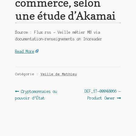
commerce, selon
une étude d’Akamai
Source : Flux rss – Veille métier MB via
documentation-renseignements on Inoreader
Read More
Catégorie :
Veille de Mathieu
Navigation
Article
Article
DEF_17-00040066 –
Cryptomonnaies ou
précédent :
suivant :
pouvoir d’État
Product Owner
de
l’article