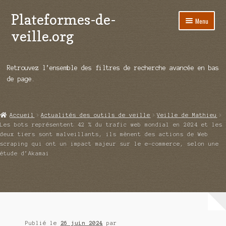
Plateformes-de-
Aller
Aller
Menu
à
au
veille.org
la
contenu
navigation
A propos
Retrouvez l’ensemble des filtres de recherche avancée en bas
Répertoire d’ouitils
de page.
Notre enquête auprès des éditeurs
Accueil
Actualités des outils de veille
Veille de Mathieu
Ouvrir
Démos vidéos
Les bots représentent 42 % du trafic web mondial en 2024 et les
le
deux tiers sont malveillants, ils mènent des actions de Web
menu
scraping qui ont un impact majeur sur le e-commerce, selon une
Ouvrir
Actualités
étude d’Akamai
enfant
le
menu
Qui sommes-nous ?
enfant
Publié le
26 juin 2024
par