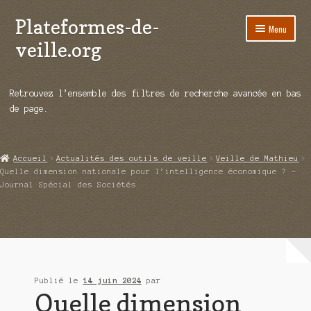
Plateformes-de-
Aller
Aller
Menu
à
au
veille.org
la
contenu
navigation
A propos
Retrouvez l’ensemble des filtres de recherche avancée en bas
Répertoire d’ouitils
de page.
Notre enquête auprès des éditeurs
Accueil
Actualités des outils de veille
Veille de Mathieu
Ouvrir
Démos vidéos
Quelle dimension nationale pour l’intelligence économique ? –
le
Journal Spécial des Sociétés
menu
Ouvrir
Actualités
enfant
le
menu
Qui sommes-nous ?
enfant
Publié le
14 juin 2024
par
Quelle dimension