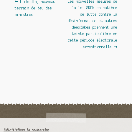
Navigation
Article
Article
Les nouvelles mesures de
LinkedIn, nouveau
précédent :
suivant :
la loi SREN en matière
terrain de jeu des
de
de lutte contre la
ministres
l’article
désinformation et autres
deepfakes prennent une
teinte particulière en
cette période électorale
exceptionnelle
Réinitialiser la recherche