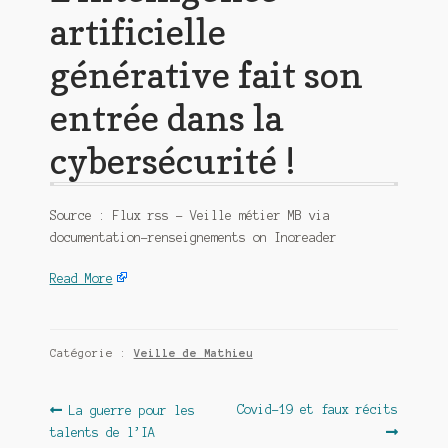
artificielle
générative fait son
entrée dans la
cybersécurité !
Source : Flux rss – Veille métier MB via
documentation-renseignements on Inoreader
Read More
Catégorie :
Veille de Mathieu
Navigation
Article
Article
Covid-19 et faux récits
La guerre pour les
précédent :
suivant :
talents de l’IA
de