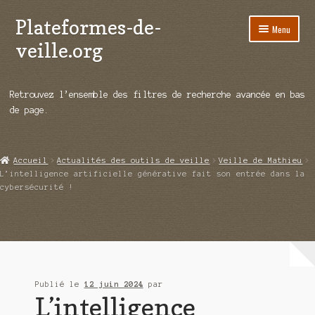
Plateformes-de-
Aller
Aller
Menu
à
au
veille.org
la
contenu
navigation
A propos
Retrouvez l’ensemble des filtres de recherche avancée en bas
Répertoire d’ouitils
de page.
Notre enquête auprès des éditeurs
Accueil
Actualités des outils de veille
Veille de Mathieu
Ouvrir
Démos vidéos
L’intelligence artificielle générative fait son entrée dans la
le
cybersécurité !
menu
Ouvrir
Actualités
enfant
le
menu
Qui sommes-nous ?
enfant
Publié le
12 juin 2024
par
L’intelligence