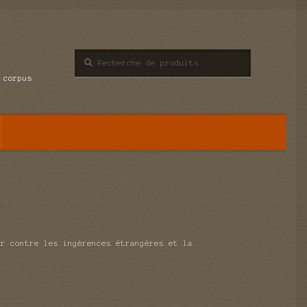
Recherche
Recherche
pour :
 corpus
er contre les ingérences étrangères et la