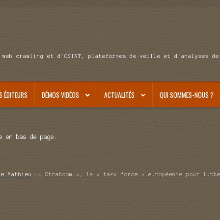
 web crawling et d'OSINT, plateformes de veille et d'analyses de
S ÉDITEURS
DÉMOS VIDÉOS
ACTUALITÉS
QUI SOMMES-NOUS ?
e en bas de page.
de Mathieu
« Stratcom », la « task force » européenne pour lutt