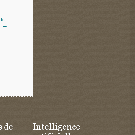
 les
]
s de
Intelligence