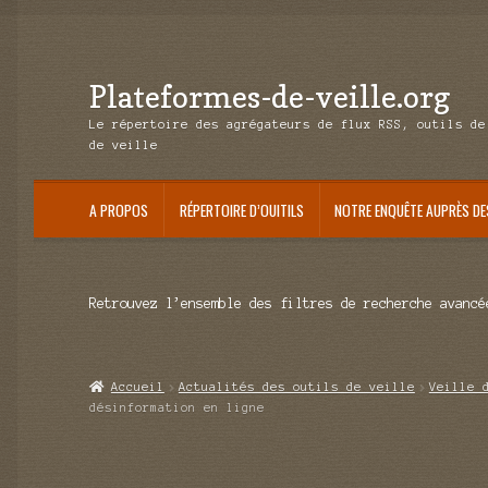
Plateformes-de-veille.org
Aller
Aller
à
au
Le répertoire des agrégateurs de flux RSS, outils de
la
contenu
de veille
navigation
A PROPOS
RÉPERTOIRE D’OUITILS
NOTRE ENQUÊTE AUPRÈS DE
Retrouvez l’ensemble des filtres de recherche avancé
Accueil
Actualités des outils de veille
Veille 
désinformation en ligne