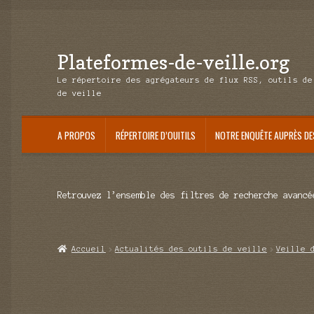
Plateformes-de-veille.org
Aller
Aller
à
au
Le répertoire des agrégateurs de flux RSS, outils de
la
contenu
de veille
navigation
A PROPOS
RÉPERTOIRE D’OUITILS
NOTRE ENQUÊTE AUPRÈS DE
Retrouvez l’ensemble des filtres de recherche avancé
Accueil
Actualités des outils de veille
Veille 