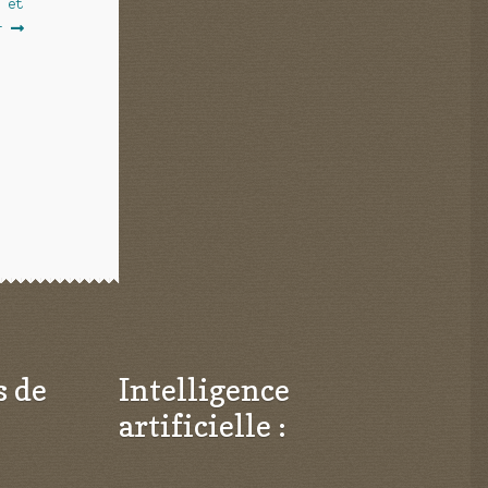
e et
r
s de
Intelligence
artificielle :