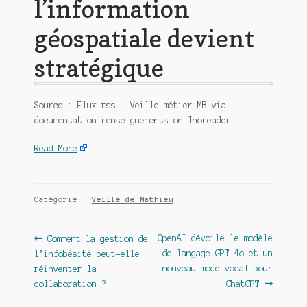
l’information
géospatiale devient
stratégique
Source : Flux rss – Veille métier MB via
documentation-renseignements on Inoreader
Read More
Catégorie :
Veille de Mathieu
Navigation
Article
Article
OpenAI dévoile le modèle
Comment la gestion de
précédent :
suivant :
de langage GPT-4o et un
l’infobésité peut-elle
de
nouveau mode vocal pour
réinventer la
l’article
collaboration ?
ChatGPT