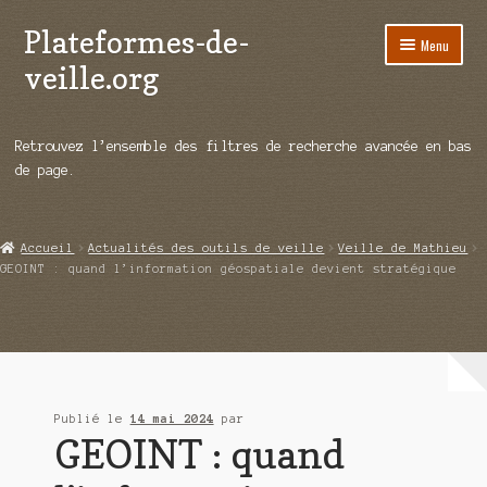
Plateformes-de-
Aller
Aller
Menu
à
au
veille.org
la
contenu
navigation
A propos
Retrouvez l’ensemble des filtres de recherche avancée en bas
Répertoire d’ouitils
de page.
Notre enquête auprès des éditeurs
Accueil
Actualités des outils de veille
Veille de Mathieu
Ouvrir
Démos vidéos
GEOINT : quand l’information géospatiale devient stratégique
le
menu
Ouvrir
Actualités
enfant
le
menu
Qui sommes-nous ?
enfant
Publié le
14 mai 2024
par
GEOINT : quand