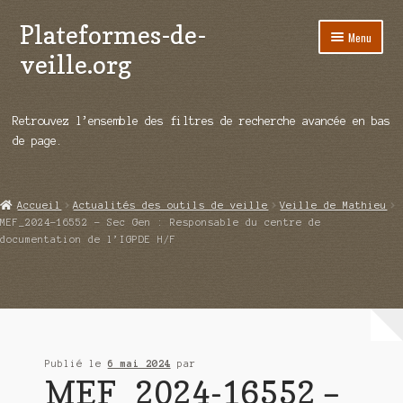
Plateformes-de-
Aller
Aller
Menu
à
au
veille.org
la
contenu
navigation
A propos
Retrouvez l’ensemble des filtres de recherche avancée en bas
Répertoire d’ouitils
de page.
Notre enquête auprès des éditeurs
Accueil
Actualités des outils de veille
Veille de Mathieu
Ouvrir
Démos vidéos
MEF_2024-16552 – Sec Gen : Responsable du centre de
le
documentation de l’IGPDE H/F
menu
Ouvrir
Actualités
enfant
le
menu
Qui sommes-nous ?
enfant
Publié le
6 mai 2024
par
MEF_2024-16552 –