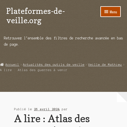
Plateformes-de-
Aller
Aller
Menu
à
au
veille.org
la
contenu
navigation
A propos
Retrouvez l’ensemble des filtres de recherche avancée en bas
Répertoire d’ouitils
de page.
Notre enquête auprès des éditeurs
Accueil
Actualités des outils de veille
Veille de Mathieu
Ouvrir
Démos vidéos
A lire : Atlas des guerres à venir
le
menu
Ouvrir
Actualités
enfant
le
menu
Qui sommes-nous ?
enfant
Publié le
26 avril 2024
par
A lire : Atlas des