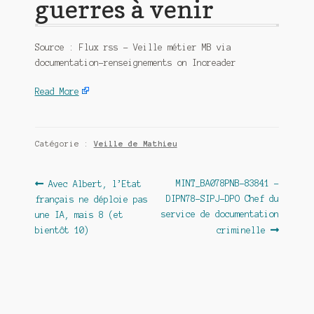
guerres à venir
Source : Flux rss – Veille métier MB via
documentation-renseignements on Inoreader
Read More
Catégorie :
Veille de Mathieu
Navigation
Article
Article
MINT_BA078PNB-83841 –
Avec Albert, l’Etat
précédent :
suivant :
DIPN78-SIPJ-DPO Chef du
français ne déploie pas
de
service de documentation
une IA, mais 8 (et
l’article
bientôt 10)
criminelle