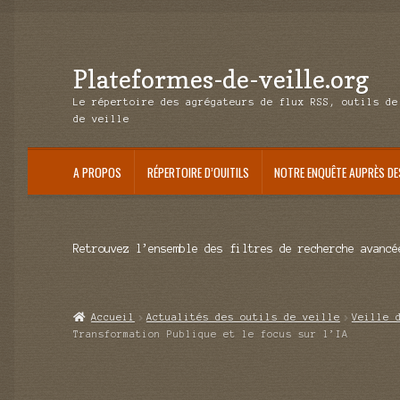
Plateformes-de-veille.org
Aller
Aller
à
au
Le répertoire des agrégateurs de flux RSS, outils de
la
contenu
de veille
navigation
A PROPOS
RÉPERTOIRE D’OUITILS
NOTRE ENQUÊTE AUPRÈS DE
Retrouvez l’ensemble des filtres de recherche avancé
Accueil
Actualités des outils de veille
Veille 
Transformation Publique et le focus sur l’IA