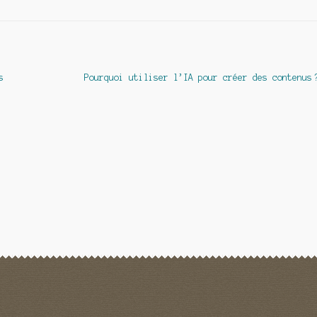
Article
s
Pourquoi utiliser l’IA pour créer des contenus 
suivant :