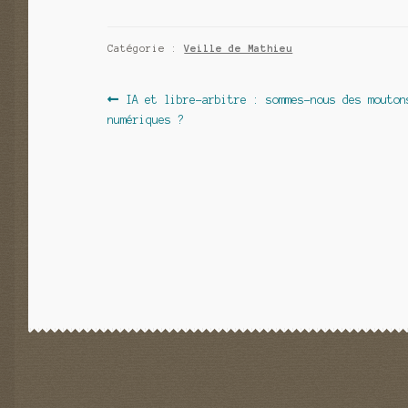
Catégorie :
Veille de Mathieu
Navigation
Article
IA et libre-arbitre : sommes-nous des mouton
précédent :
numériques ?
de
l’article