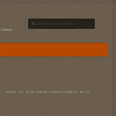
Recherche
Recherche
pour :
 corpus
t : retour sur le 8e Comité Interministériel de la