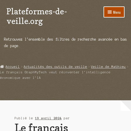
Plateformes-de-
Aller
Aller
Menu
à
au
veille.org
la
contenu
navigation
A propos
Retrouvez l’ensemble des filtres de recherche avancée en bas
Répertoire d’ouitils
de page.
Notre enquête auprès des éditeurs
Accueil
Actualités des outils de veille
Veille de Mathieu
Ouvrir
Démos vidéos
Le français GraphMyTech veut réinventer l’intelligence
le
économique avec l’IA
menu
Ouvrir
Actualités
enfant
le
menu
Qui sommes-nous ?
enfant
Publié le
19 avril 2024
par
Le français