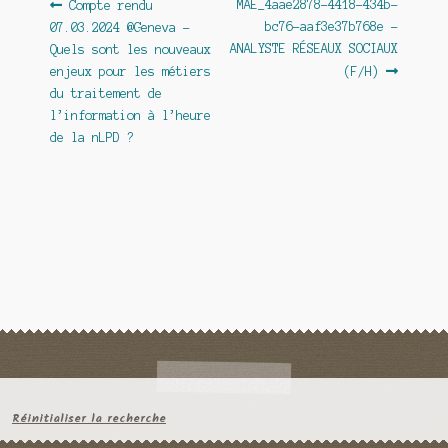
Navigation
Article
Article
MAE_4aae2878-4418-434b-
Compte rendu
précédent :
suivant :
bc76-aaf3e37b768e –
07.03.2024 @Geneva –
de
ANALYSTE RÉSEAUX SOCIAUX
Quels sont les nouveaux
l’article
enjeux pour les métiers
(F/H)
du traitement de
l’information à l’heure
de la nLPD ?
Réinitialiser la recherche