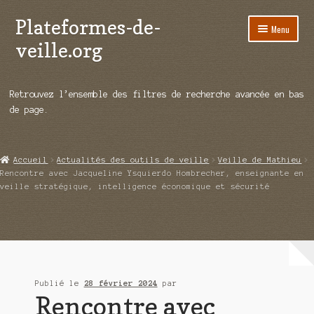
Plateformes-de-
Aller
Aller
Menu
à
au
veille.org
la
contenu
navigation
A propos
Retrouvez l’ensemble des filtres de recherche avancée en bas
Répertoire d’ouitils
de page.
Notre enquête auprès des éditeurs
Accueil
Actualités des outils de veille
Veille de Mathieu
Ouvrir
Démos vidéos
Rencontre avec Jacqueline Ysquierdo Hombrecher, enseignante en
le
veille stratégique, intelligence économique et sécurité
menu
Ouvrir
Actualités
enfant
le
menu
Qui sommes-nous ?
enfant
Publié le
28 février 2024
par
Rencontre avec