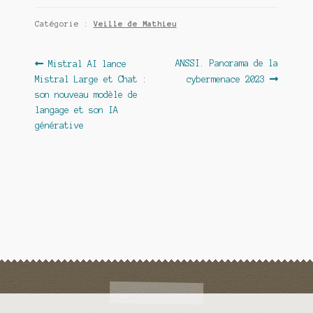
Catégorie :
Veille de Mathieu
Navigation
Article
Article
ANSSI. Panorama de la
Mistral AI lance
précédent :
suivant :
Mistral Large et Chat :
cybermenace 2023
de
son nouveau modèle de
l’article
langage et son IA
générative