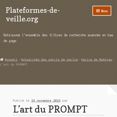
Plateformes-de-
Aller
Aller
Menu
à
au
veille.org
la
contenu
navigation
A propos
Retrouvez l’ensemble des filtres de recherche avancée en bas
Répertoire d’ouitils
de page.
Notre enquête auprès des éditeurs
Accueil
Actualités des outils de veille
Veille de Mathieu
Ouvrir
Démos vidéos
L’art du PROMPT
le
menu
Ouvrir
Actualités
enfant
le
menu
Qui sommes-nous ?
enfant
Publié le
23 novembre 2023
par
L’art du PROMPT