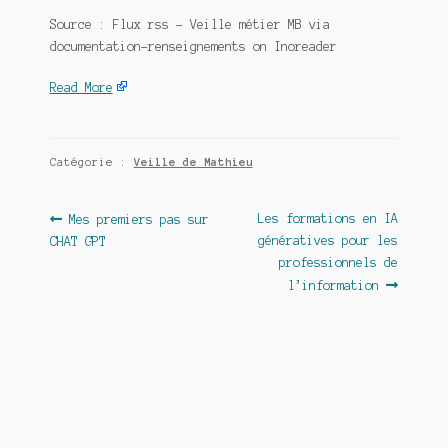
Source : Flux rss – Veille métier MB via
documentation-renseignements on Inoreader
Read More
Catégorie :
Veille de Mathieu
Navigation
Article
Article
Les formations en IA
Mes premiers pas sur
précédent :
suivant :
génératives pour les
CHAT GPT
de
professionnels de
l’article
l’information