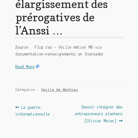
élargissement des
prérogatives de
l’Anssi …
Source : Flux rss – Veille métier MB via
documentation-renseignements on Inoreader
Read More
Catégorie :
Veille de Mathieu
Navigation
Article
Article
Savoir intégrer des
La guerre
précédent :
suivant :
entrepreneurs slashers
informationnelle …
de
[Olivier Meier]
l’article