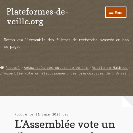
Plateformes-de-
Aller
Aller
Menu
à
au
veille.org
la
contenu
navigation
A propos
Retrouvez l’ensemble des filtres de recherche avancée en bas
Répertoire d’ouitils
de page.
Notre enquête auprès des éditeurs
Accueil
Actualités des outils de veille
Veille de Mathieu
Ouvrir
Démos vidéos
L’Assemblée vote un élargissement des prérogatives de l’Anssi …
le
menu
Ouvrir
Actualités
enfant
le
menu
Qui sommes-nous ?
enfant
Publié le
14 juin 2023
par
L’Assemblée vote un