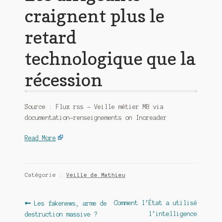
craignent plus le
retard
technologique que la
récession
Source : Flux rss – Veille métier MB via
documentation-renseignements on Inoreader
Read More
Catégorie :
Veille de Mathieu
Navigation
Article
Article
Comment l’État a utilisé
Les fakenews, arme de
précédent :
suivant :
l’intelligence
destruction massive ?
de