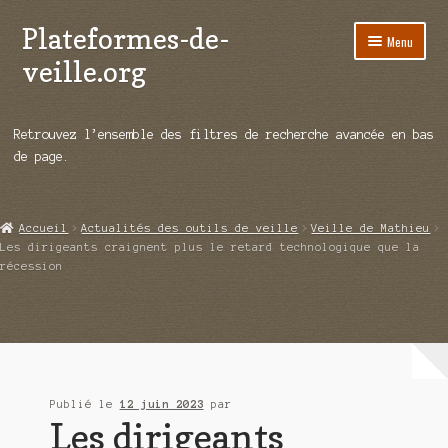
Plateformes-de-
Aller
Aller
Menu
à
au
veille.org
la
contenu
navigation
A propos
Retrouvez l’ensemble des filtres de recherche avancée en bas
Répertoire d’ouitils
de page.
Notre enquête auprès des éditeurs
Accueil
Actualités des outils de veille
Veille de Mathieu
Ouvrir
Démos vidéos
Les dirigeants craignent plus le retard technologique que la
le
récession
menu
Ouvrir
Actualités
enfant
le
menu
Qui sommes-nous ?
enfant
Publié le
12 juin 2023
par
Les dirigeants