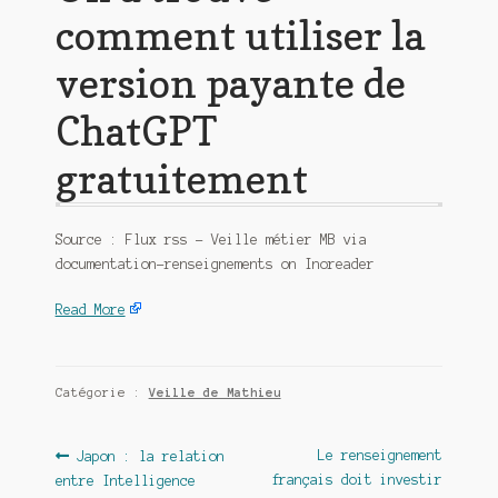
comment utiliser la
version payante de
ChatGPT
gratuitement
Source : Flux rss – Veille métier MB via
documentation-renseignements on Inoreader
Read More
Catégorie :
Veille de Mathieu
Navigation
Article
Article
Le renseignement
Japon : la relation
précédent :
suivant :
français doit investir
entre Intelligence
de