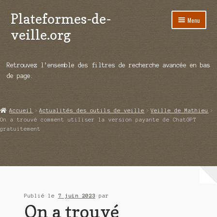
Plateformes-de-
Aller
Aller
Menu
à
au
veille.org
la
contenu
navigation
A propos
Retrouvez l’ensemble des filtres de recherche avancée en bas
Répertoire d’ouitils
de page.
Notre enquête auprès des éditeurs
Accueil
Actualités des outils de veille
Veille de Mathieu
Ouvrir
Démos vidéos
On a trouvé comment utiliser la version payante de ChatGPT
le
gratuitement
menu
Ouvrir
Actualités
enfant
le
menu
Qui sommes-nous ?
enfant
Publié le
7 juin 2023
par
On a trouvé