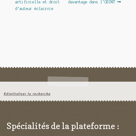
artificielle et droit
davantage dans l’OSINT
l’article
d’auteur éclaircie
Réinitialiser la recherche
Spécialités de la plateforme :