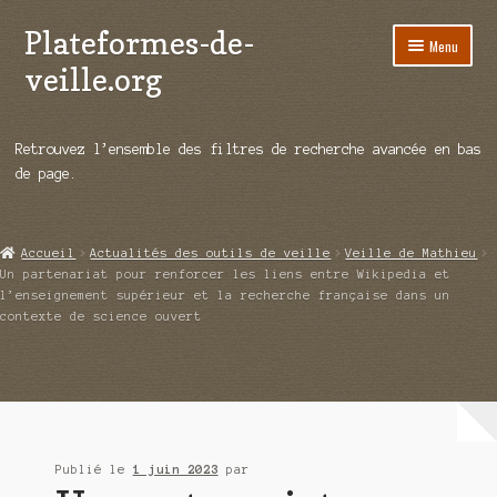
Plateformes-de-
Aller
Aller
Menu
à
au
veille.org
la
contenu
navigation
A propos
Retrouvez l’ensemble des filtres de recherche avancée en bas
Répertoire d’ouitils
de page.
Notre enquête auprès des éditeurs
Accueil
Actualités des outils de veille
Veille de Mathieu
Ouvrir
Démos vidéos
Un partenariat pour renforcer les liens entre Wikipedia et
le
l’enseignement supérieur et la recherche française dans un
menu
contexte de science ouvert
Ouvrir
Actualités
enfant
le
menu
Qui sommes-nous ?
enfant
Publié le
1 juin 2023
par