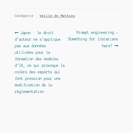
Catégorie :
Veille de Mathieu
Navigation
Article
Article
Prompt engineering –
Japon : le droit
précédent :
suivant :
Something for librarians
d’auteur ne s’applique
de
pas aux données
here?
l’article
utilisées pour la
formation des modèles
d’IA, ce qui provoque la
colère des experts qui
font pression pour une
modification de la
règlementation