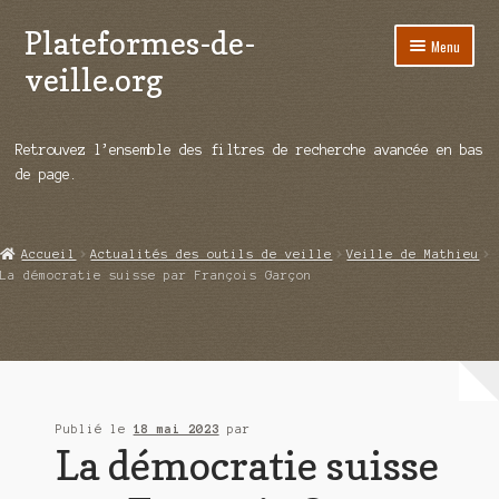
Plateformes-de-
Aller
Aller
Menu
à
au
veille.org
la
contenu
navigation
A propos
Retrouvez l’ensemble des filtres de recherche avancée en bas
Répertoire d’ouitils
de page.
Notre enquête auprès des éditeurs
Accueil
Actualités des outils de veille
Veille de Mathieu
Ouvrir
Démos vidéos
La démocratie suisse par François Garçon
le
menu
Ouvrir
Actualités
enfant
le
menu
Qui sommes-nous ?
enfant
Publié le
18 mai 2023
par
La démocratie suisse