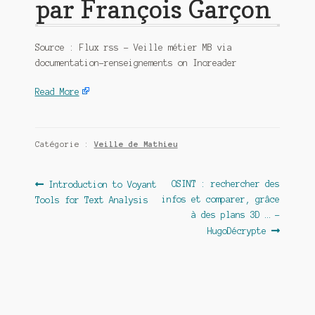
par François Garçon
Source : Flux rss – Veille métier MB via
documentation-renseignements on Inoreader
Read More
Catégorie :
Veille de Mathieu
Navigation
Article
Article
OSINT : rechercher des
Introduction to Voyant
précédent :
suivant :
infos et comparer, grâce
Tools for Text Analysis
de
à des plans 3D … –
l’article
HugoDécrypte