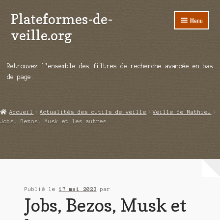
Plateformes-de-
Aller
Aller
Menu
à
au
veille.org
la
contenu
navigation
A propos
Retrouvez l’ensemble des filtres de recherche avancée en bas
Répertoire d’ouitils
de page.
Notre enquête auprès des éditeurs
Accueil
Actualités des outils de veille
Veille de Mathieu
Ouvrir
Démos vidéos
Jobs, Bezos, Musk et les autres
le
menu
Ouvrir
Actualités
enfant
le
menu
Qui sommes-nous ?
enfant
Publié le
17 mai 2023
par
Jobs, Bezos, Musk et