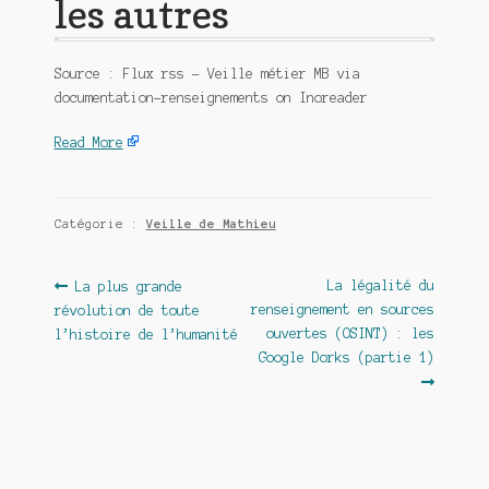
les autres
Source : Flux rss – Veille métier MB via
documentation-renseignements on Inoreader
Read More
Catégorie :
Veille de Mathieu
Navigation
Article
Article
La légalité du
La plus grande
précédent :
suivant :
renseignement en sources
révolution de toute
de
ouvertes (OSINT) : les
l’histoire de l’humanité
l’article
Google Dorks (partie 1)