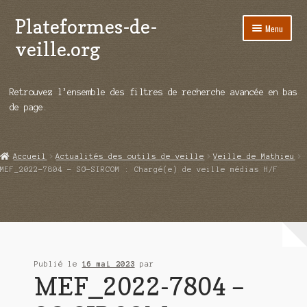
Plateformes-de-
Aller
Aller
Menu
à
au
veille.org
la
contenu
navigation
A propos
Retrouvez l’ensemble des filtres de recherche avancée en bas
Répertoire d’ouitils
de page.
Notre enquête auprès des éditeurs
Accueil
Actualités des outils de veille
Veille de Mathieu
Ouvrir
Démos vidéos
MEF_2022-7804 – SG-SIRCOM : Chargé(e) de veille médias H/F
le
menu
Ouvrir
Actualités
enfant
le
menu
Qui sommes-nous ?
enfant
Publié le
16 mai 2023
par
MEF_2022-7804 –