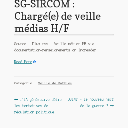
SG-SIRCOM :
Chargé(e) de veille
médias H/F
Source : Flux rss – Veille métier MB via
documentation-renseignements on Inoreader
Read More
Catégorie :
Veille de Mathieu
Navigation
Article
Article
OSINT = le nouveau nerf
L’IA générative défie
précédent :
suivant :
les tentatives de
de la guerre ?
de
régulation politique
l’article