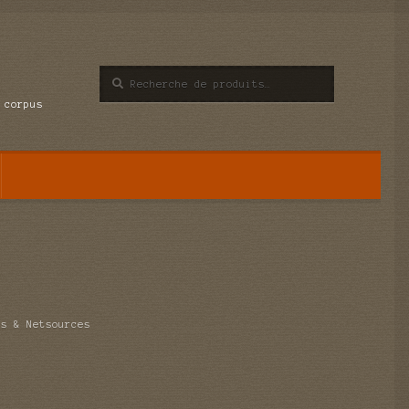
Recherche
Recherche
pour :
 corpus
es & Netsources