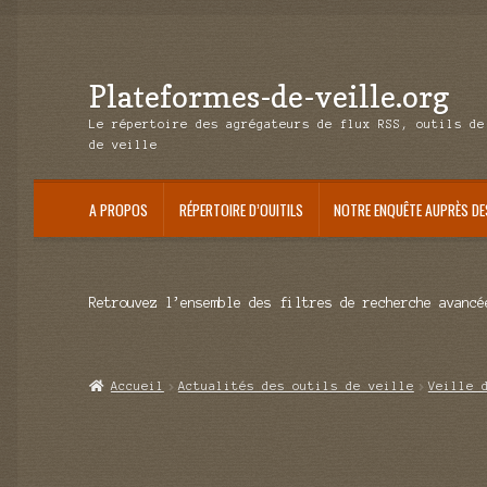
Plateformes-de-veille.org
Aller
Aller
à
au
Le répertoire des agrégateurs de flux RSS, outils de
la
contenu
de veille
navigation
A PROPOS
RÉPERTOIRE D’OUITILS
NOTRE ENQUÊTE AUPRÈS DE
Retrouvez l’ensemble des filtres de recherche avancé
Accueil
Actualités des outils de veille
Veille 