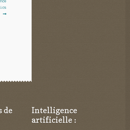
ence
lics
s de
Intelligence
artificielle :