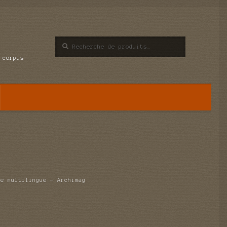
Recherche
Recherche
pour :
 corpus
le multilingue – Archimag