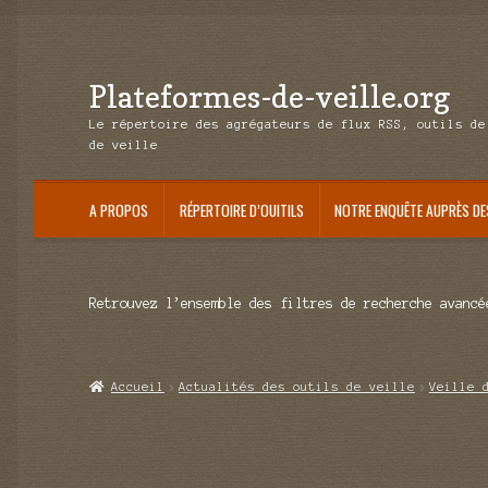
Plateformes-de-veille.org
Aller
Aller
à
au
Le répertoire des agrégateurs de flux RSS, outils de
la
contenu
de veille
navigation
A PROPOS
RÉPERTOIRE D’OUITILS
NOTRE ENQUÊTE AUPRÈS DE
Retrouvez l’ensemble des filtres de recherche avancé
Accueil
Actualités des outils de veille
Veille 