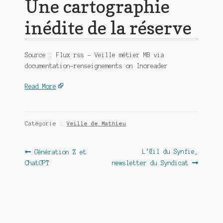
Une cartographie
inédite de la réserve
Source : Flux rss – Veille métier MB via
documentation-renseignements on Inoreader
Read More
Catégorie :
Veille de Mathieu
Navigation
Article
Article
L’Œil du Synfie,
Génération Z et
précédent :
suivant :
ChatGPT
newsletter du Syndicat
de
l’article