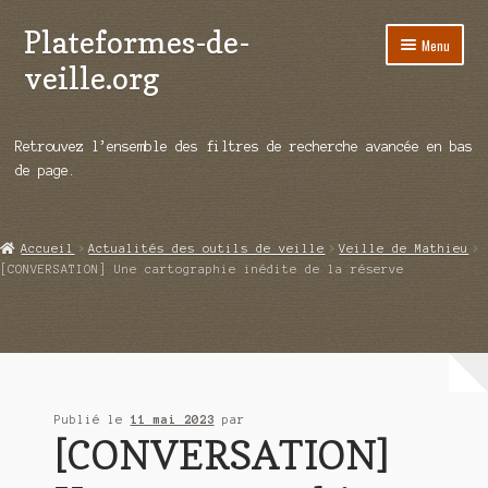
Plateformes-de-
Aller
Aller
Menu
à
au
veille.org
la
contenu
navigation
A propos
Retrouvez l’ensemble des filtres de recherche avancée en bas
Répertoire d’ouitils
de page.
Notre enquête auprès des éditeurs
Accueil
Actualités des outils de veille
Veille de Mathieu
Ouvrir
Démos vidéos
[CONVERSATION] Une cartographie inédite de la réserve
le
menu
Ouvrir
Actualités
enfant
le
menu
Qui sommes-nous ?
enfant
Publié le
11 mai 2023
par
[CONVERSATION]