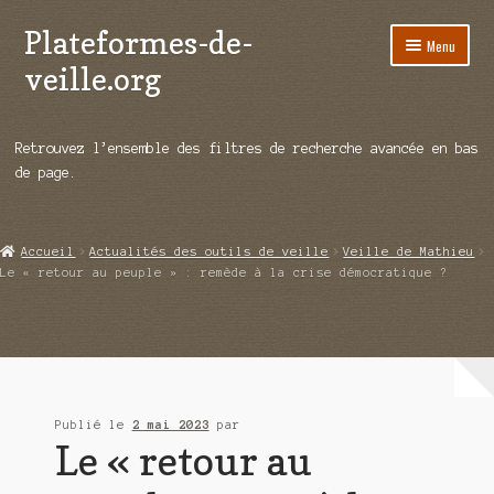
Plateformes-de-
Aller
Aller
Menu
à
au
veille.org
la
contenu
navigation
A propos
Retrouvez l’ensemble des filtres de recherche avancée en bas
Répertoire d’ouitils
de page.
Notre enquête auprès des éditeurs
Accueil
Actualités des outils de veille
Veille de Mathieu
Ouvrir
Démos vidéos
Le « retour au peuple » : remède à la crise démocratique ?
le
menu
Ouvrir
Actualités
enfant
le
menu
Qui sommes-nous ?
enfant
Publié le
2 mai 2023
par
Le « retour au