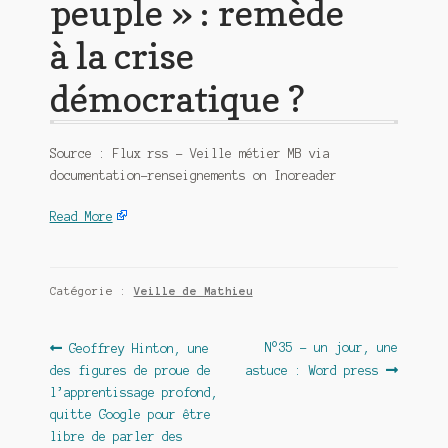
peuple » : remède
à la crise
démocratique ?
Source : Flux rss – Veille métier MB via
documentation-renseignements on Inoreader
Read More
Catégorie :
Veille de Mathieu
Navigation
Article
Article
N°35 – un jour, une
Geoffrey Hinton, une
précédent :
suivant :
des figures de proue de
astuce : Word press
de
l’apprentissage profond,
l’article
quitte Google pour être
libre de parler des