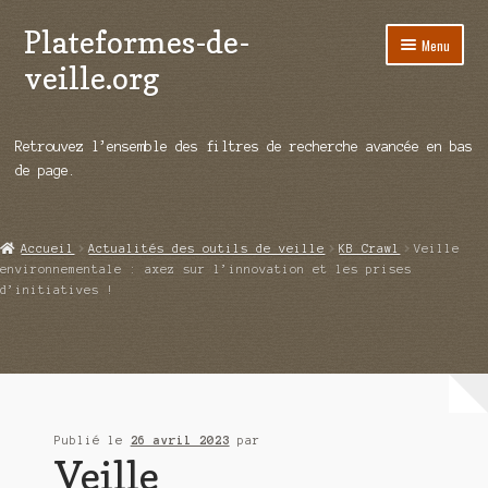
Plateformes-de-
Aller
Aller
Menu
à
au
veille.org
la
contenu
navigation
A propos
Retrouvez l’ensemble des filtres de recherche avancée en bas
Répertoire d’ouitils
de page.
Notre enquête auprès des éditeurs
Accueil
Actualités des outils de veille
KB Crawl
Veille
Ouvrir
Démos vidéos
environnementale : axez sur l’innovation et les prises
le
d’initiatives !
menu
Ouvrir
Actualités
enfant
le
menu
Qui sommes-nous ?
enfant
Publié le
26 avril 2023
par
Veille