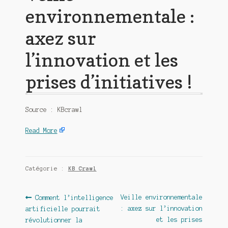
environnementale :
axez sur
l’innovation et les
prises d’initiatives !
Source : KBcrawl
Read More
Catégorie :
KB Crawl
Navigation
Article
Article
Veille environnementale
Comment l’intelligence
précédent :
suivant :
: axez sur l’innovation
artificielle pourrait
de
et les prises
révolutionner la