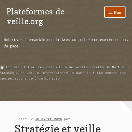
Plateformes-de-
Aller
Aller
Menu
à
au
veille.org
la
contenu
navigation
A propos
Retrouvez l’ensemble des filtres de recherche avancée en bas
Répertoire d’ouitils
de page.
Notre enquête auprès des éditeurs
Accueil
Actualités des outils de veille
Veille de Mathieu
Ouvrir
Démos vidéos
Stratégie et veille informationnelle dans la lutte contre les
le
manipulations de l’information
menu
Ouvrir
Actualités
enfant
le
menu
Qui sommes-nous ?
enfant
Publié le
26 avril 2023
par
Stratégie et veille