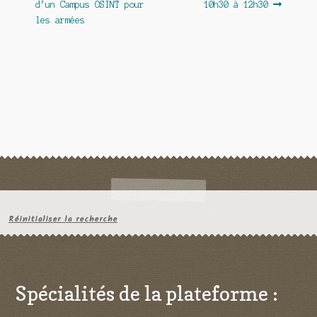
d’un Campus OSINT pour
10h30 à 12h30
l’article
les armées
Réinitialiser la recherche
Spécialités de la plateforme :