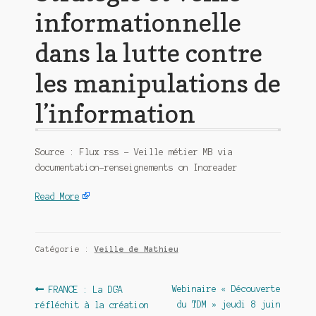
informationnelle
dans la lutte contre
les manipulations de
l’information
Source : Flux rss – Veille métier MB via
documentation-renseignements on Inoreader
Read More
Catégorie :
Veille de Mathieu
Navigation
Article
Article
Webinaire « Découverte
FRANCE : La DGA
précédent :
suivant :
du TDM » jeudi 8 juin
réfléchit à la création
de