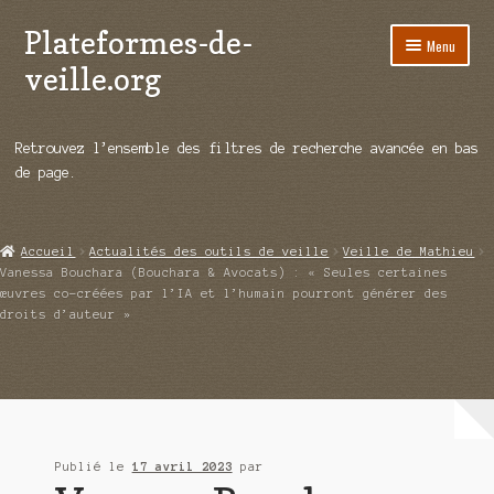
Plateformes-de-
Aller
Aller
Menu
à
au
veille.org
la
contenu
navigation
A propos
Retrouvez l’ensemble des filtres de recherche avancée en bas
Répertoire d’ouitils
de page.
Notre enquête auprès des éditeurs
Accueil
Actualités des outils de veille
Veille de Mathieu
Ouvrir
Démos vidéos
Vanessa Bouchara (Bouchara & Avocats) : « Seules certaines
le
œuvres co-créées par l’IA et l’humain pourront générer des
menu
droits d’auteur »
Ouvrir
Actualités
enfant
le
menu
Qui sommes-nous ?
enfant
Publié le
17 avril 2023
par