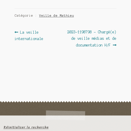
Catégorie :
Veille de Mathieu
Navigation
Article
Article
2023-1198798 – Chargé(e)
La veille
précédent :
suivant :
de veille médias et de
internationale
de
documentation H/F
l’article
Réinitialiser la recherche