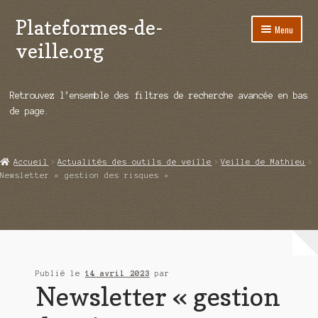
Plateformes-de-
Aller
Aller
Menu
à
au
veille.org
la
contenu
navigation
A propos
Retrouvez l’ensemble des filtres de recherche avancée en bas
Répertoire d’ouitils
de page.
Notre enquête auprès des éditeurs
Accueil
Actualités des outils de veille
Veille de Mathieu
Ouvrir
Démos vidéos
Newsletter « gestion des risques »
le
menu
Ouvrir
Actualités
enfant
le
menu
Qui sommes-nous ?
enfant
Publié le
14 avril 2023
par
Newsletter « gestion