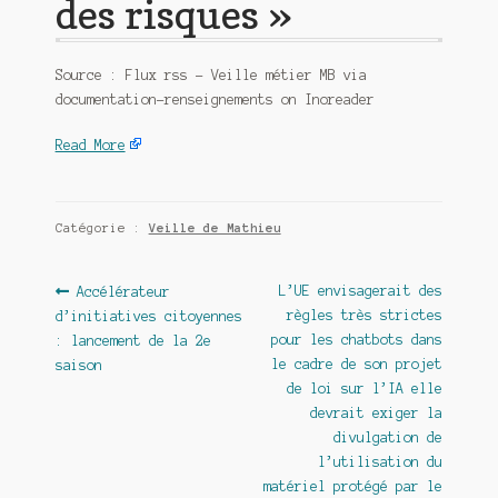
des risques »
Source : Flux rss – Veille métier MB via
documentation-renseignements on Inoreader
Read More
Catégorie :
Veille de Mathieu
Navigation
Article
Article
L’UE envisagerait des
Accélérateur
précédent :
suivant :
règles très strictes
d’initiatives citoyennes
de
pour les chatbots dans
: lancement de la 2e
l’article
le cadre de son projet
saison
de loi sur l’IA elle
devrait exiger la
divulgation de
l’utilisation du
matériel protégé par le