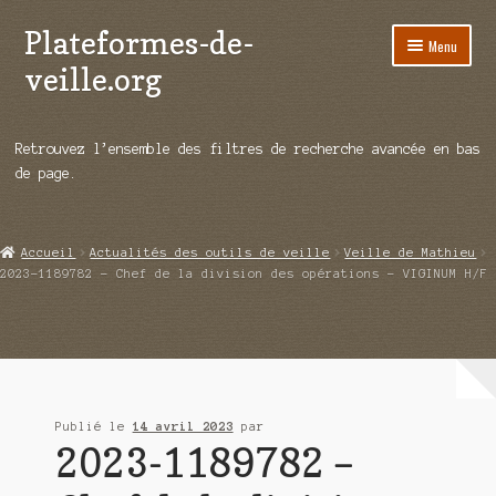
Plateformes-de-
Aller
Aller
Menu
à
au
veille.org
la
contenu
navigation
A propos
Retrouvez l’ensemble des filtres de recherche avancée en bas
Répertoire d’ouitils
de page.
Notre enquête auprès des éditeurs
Accueil
Actualités des outils de veille
Veille de Mathieu
Ouvrir
Démos vidéos
2023-1189782 – Chef de la division des opérations – VIGINUM H/F
le
menu
Ouvrir
Actualités
enfant
le
menu
Qui sommes-nous ?
enfant
Publié le
14 avril 2023
par
2023-1189782 –