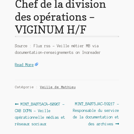
Chef de la division
des opérations –
VIGINUM H/F
Source : Flux rss – Veille métier MB via
documentation-renseignements on Inoreader
Read More
Catégorie :
Veille de Mathieu
Navigation
Article
Article
MINT_BA075JAC-59217 –
MINT_BA075ACA-60967 –
précédent :
suivant :
Responsable du service
CAB DGPN – Veille
de
de la documentation et
opérationnelle médias et
l’article
réseaux sociaux
des archives