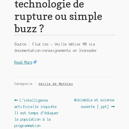
technologie de
rupture ou simple
buzz ?
Source : Flux rss – Veille métier MB via
documentation-renseignements on Inoreader
Read More
Catégorie :
Veille de Mathieu
Navigation
Article
Article
Wikimédia et science
L’intelligence
précédent :
suivant :
artificielle inquiète.
ouverte [.ppt]
de
Il est temps d’éduquer
l’article
la population à la
programmation