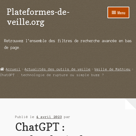
Plateformes-de-
Aller
Aller
Menu
à
au
veille.org
la
contenu
navigation
A propos
Retrouvez l’ensemble des filtres de recherche avancée en bas
Répertoire d’ouitils
de page.
Notre enquête auprès des éditeurs
Accueil
Actualités des outils de veille
Veille de Mathieu
Ouvrir
Démos vidéos
ChatGPT : technologie de rupture ou simple buzz ?
le
menu
Ouvrir
Actualités
enfant
le
menu
Qui sommes-nous ?
enfant
Publié le
4 avril 2023
par
ChatGPT :