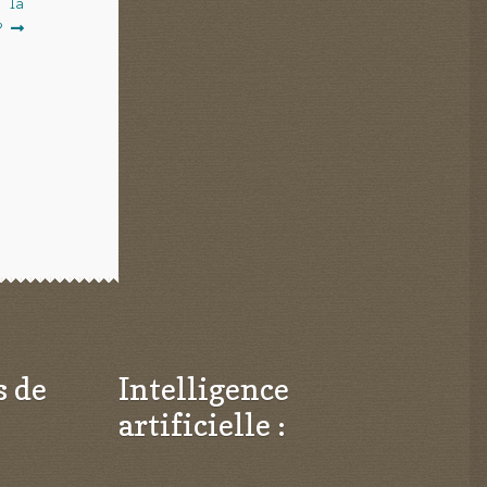
r la
?
s de
Intelligence
artificielle :