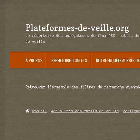
Plateformes-de-veille.org
Aller
Aller
à
au
Le répertoire des agrégateurs de flux RSS, outils de
la
contenu
de veille
navigation
A PROPOS
RÉPERTOIRE D’OUITILS
NOTRE ENQUÊTE AUPRÈS DE
Retrouvez l’ensemble des filtres de recherche avancé
Accueil
Actualités des outils de veille
Veillem