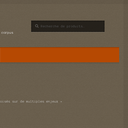
Recherche
Recherche
pour :
 corpus
roisés sur de multiples enjeux »