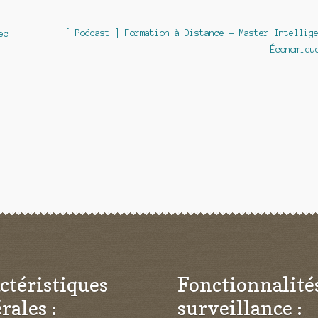
Article
[ Podcast ] Formation à Distance – Master Intellig
ec
suivant :
Économiqu
ctéristiques
Fonctionnalité
rales :
surveillance :