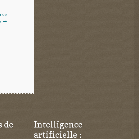
ence
e
s de
Intelligence
artificielle :