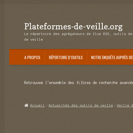
Plateformes-de-veille.org
Aller
Aller
à
au
Le répertoire des agrégateurs de flux RSS, outils de
la
contenu
de veille
navigation
A PROPOS
RÉPERTOIRE D’OUITILS
NOTRE ENQUÊTE AUPRÈS DE
Retrouvez l’ensemble des filtres de recherche avancé
Accueil
Actualités des outils de veille
Veille 