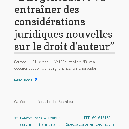
entraîner des
considérations
juridiques nouvelles
sur le droit d’auteur”
Source : Flux rss – Veille métier MB via
documentation-renseignements on Inoreader
Read More
Catégorie :
Veille de Mathieu
Navigation
Article
Article
DEF_09-017185 –
i-expo 2023 – ChatGPT
précédent :
suivant :
Spécialiste en recherche
: tsunami informationnel
de