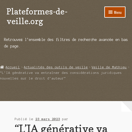
Plateformes-de-
Aller
Aller
Menu
à
au
veille.org
la
contenu
navigation
A propos
Retrouvez l’ensemble des filtres de recherche avancée en bas
Répertoire d’ouitils
de page.
Notre enquête auprès des éditeurs
Accueil
Actualités des outils de veille
Veille de Mathieu
Ouvrir
Démos vidéos
“L’IA générative va entraîner des considérations juridiques
le
nouvelles sur le droit d’auteur”
menu
Ouvrir
Actualités
enfant
le
menu
Qui sommes-nous ?
enfant
Publié le
23 mars 2023
par
“L’IA générative va