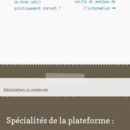
veille et analyse de
ou bien outil
l’article
politiquement correct ?
l’information
Réinitialiser la recherche
Spécialités de la plateforme :