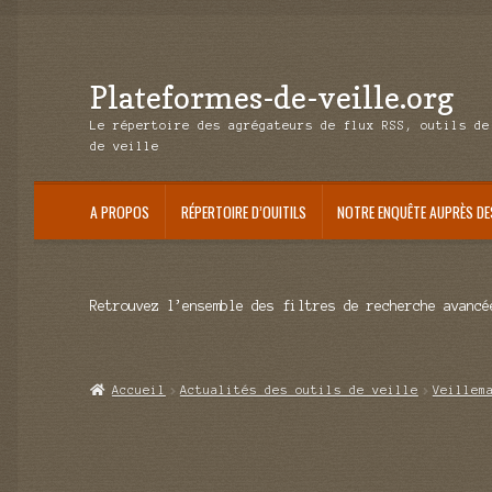
Plateformes-de-veille.org
Aller
Aller
à
au
Le répertoire des agrégateurs de flux RSS, outils de
la
contenu
de veille
navigation
A PROPOS
RÉPERTOIRE D’OUITILS
NOTRE ENQUÊTE AUPRÈS DE
Retrouvez l’ensemble des filtres de recherche avancé
Accueil
Actualités des outils de veille
Veillem