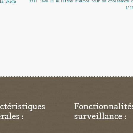
Article
XXII lève 22 millions d’euros pour sa croissance 
la Skema
suivant :
l’I
ctéristiques
Fonctionnalité
rales :
surveillance :