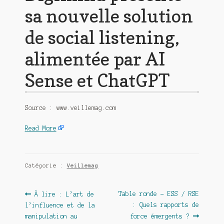
sa nouvelle solution
de social listening,
alimentée par AI
Sense et ChatGPT
Source : www.veillemag.com
Read More
Catégorie :
Veillemag
Navigation
Article
Article
Table ronde – ESS / RSE
À lire : L’art de
précédent :
suivant :
: Quels rapports de
l’influence et de la
de
manipulation au
force émergents ?