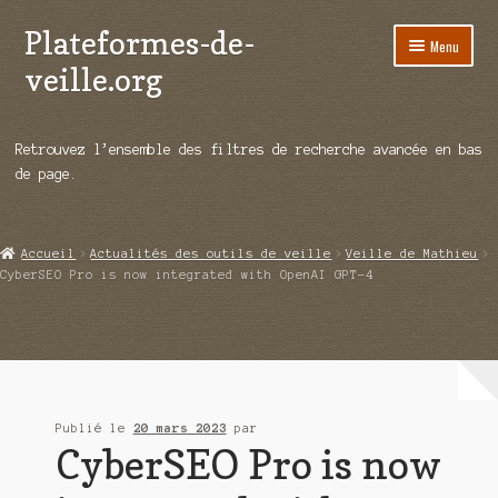
Plateformes-de-
Aller
Aller
Menu
à
au
veille.org
la
contenu
navigation
A propos
Retrouvez l’ensemble des filtres de recherche avancée en bas
Répertoire d’ouitils
de page.
Notre enquête auprès des éditeurs
Accueil
Actualités des outils de veille
Veille de Mathieu
Ouvrir
Démos vidéos
CyberSEO Pro is now integrated with OpenAI GPT-4
le
menu
Ouvrir
Actualités
enfant
le
menu
Qui sommes-nous ?
enfant
Publié le
20 mars 2023
par
CyberSEO Pro is now