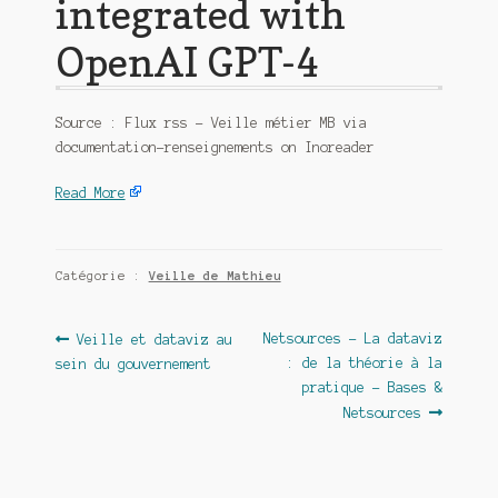
integrated with
OpenAI GPT-4
Source : Flux rss – Veille métier MB via
documentation-renseignements on Inoreader
Read More
Catégorie :
Veille de Mathieu
Navigation
Article
Article
Netsources – La dataviz
Veille et dataviz au
précédent :
suivant :
: de la théorie à la
sein du gouvernement
de
pratique – Bases &
l’article
Netsources