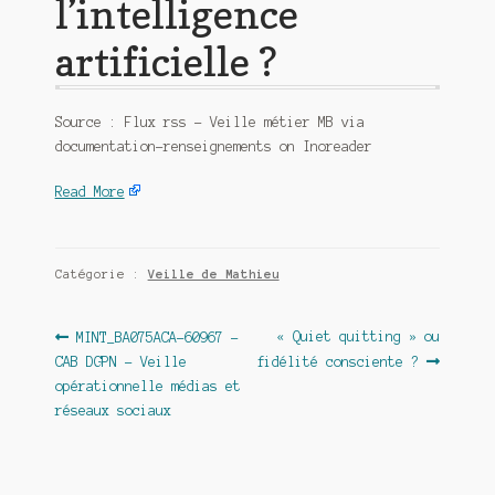
l’intelligence
artificielle ?
Source : Flux rss – Veille métier MB via
documentation-renseignements on Inoreader
Read More
Catégorie :
Veille de Mathieu
Navigation
Article
Article
« Quiet quitting » ou
MINT_BA075ACA-60967 –
précédent :
suivant :
CAB DGPN – Veille
fidélité consciente ?
de
opérationnelle médias et
l’article
réseaux sociaux