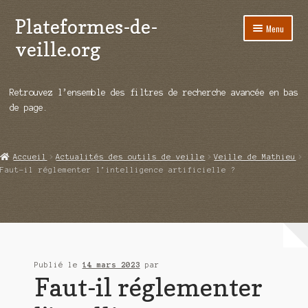
Plateformes-de-
Aller
Aller
Menu
à
au
veille.org
la
contenu
navigation
A propos
Retrouvez l’ensemble des filtres de recherche avancée en bas
Répertoire d’ouitils
de page.
Notre enquête auprès des éditeurs
Accueil
Actualités des outils de veille
Veille de Mathieu
Ouvrir
Démos vidéos
Faut-il réglementer l’intelligence artificielle ?
le
menu
Ouvrir
Actualités
enfant
le
menu
Qui sommes-nous ?
enfant
Publié le
14 mars 2023
par
Faut-il réglementer