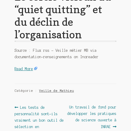
“quiet quitting” et
du déclin de
l’organisation
Source : Flux rss – Veille métier MB via
documentation-renseignements on Inoreader
Read More
Catégorie :
Veille de Mathieu
Navigation
Article
Article
Un travail de fond pour
Les tests de
précédent :
suivant :
développer les pratiques
personnalité sont-ils
de
de science ouverte à
vraiment un bon outil de
l’article
sélection en
INRAE