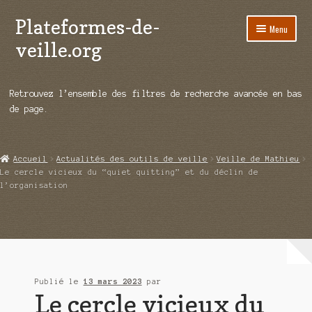
Plateformes-de-
Aller
Aller
Menu
à
au
veille.org
la
contenu
navigation
A propos
Retrouvez l’ensemble des filtres de recherche avancée en bas
Répertoire d’ouitils
de page.
Notre enquête auprès des éditeurs
Accueil
Actualités des outils de veille
Veille de Mathieu
Ouvrir
Démos vidéos
Le cercle vicieux du “quiet quitting” et du déclin de
le
l’organisation
menu
Ouvrir
Actualités
enfant
le
menu
Qui sommes-nous ?
enfant
Publié le
13 mars 2023
par
Le cercle vicieux du