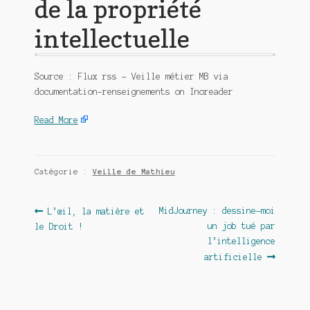
de la propriété
intellectuelle
Source : Flux rss – Veille métier MB via
documentation-renseignements on Inoreader
Read More
Catégorie :
Veille de Mathieu
Navigation
Article
Article
MidJourney : dessine-moi
L’œil, la matière et
précédent :
suivant :
un job tué par
le Droit !
de
l’intelligence
l’article
artificielle