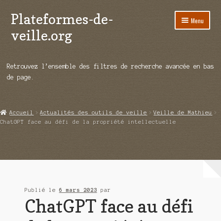
Plateformes-de-
Aller
Aller
Menu
à
au
veille.org
la
contenu
navigation
A propos
Retrouvez l’ensemble des filtres de recherche avancée en bas
Répertoire d’ouitils
de page.
Notre enquête auprès des éditeurs
Accueil
Actualités des outils de veille
Veille de Mathieu
Ouvrir
Démos vidéos
ChatGPT face au défi de la propriété intellectuelle
le
menu
Ouvrir
Actualités
enfant
le
menu
Qui sommes-nous ?
enfant
Publié le
6 mars 2023
par
ChatGPT face au défi