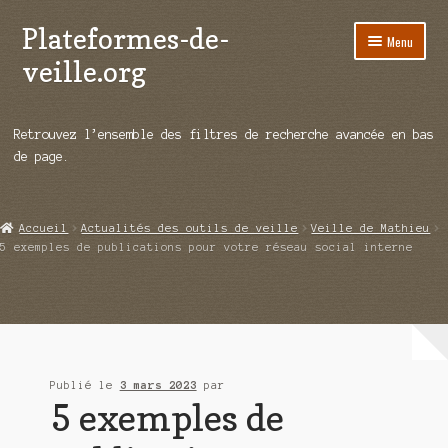
Plateformes-de-
Aller
Aller
Menu
à
au
veille.org
la
contenu
navigation
A propos
Retrouvez l’ensemble des filtres de recherche avancée en bas
Répertoire d’ouitils
de page.
Notre enquête auprès des éditeurs
Accueil
Actualités des outils de veille
Veille de Mathieu
Ouvrir
Démos vidéos
5 exemples de publications pour votre réseau social interne
le
menu
Ouvrir
Actualités
enfant
le
menu
Qui sommes-nous ?
enfant
Publié le
3 mars 2023
par
5 exemples de