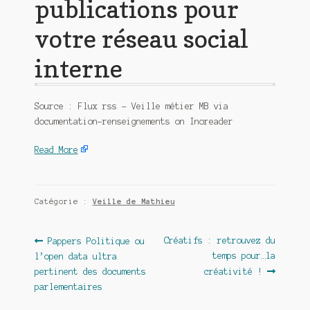
publications pour
votre réseau social
interne
Source : Flux rss – Veille métier MB via
documentation-renseignements on Inoreader
Read More
Catégorie :
Veille de Mathieu
Navigation
Article
Article
Créatifs : retrouvez du
Pappers Politique ou
précédent :
suivant :
temps pour…la
l’open data ultra
de
pertinent des documents
créativité !
l’article
parlementaires