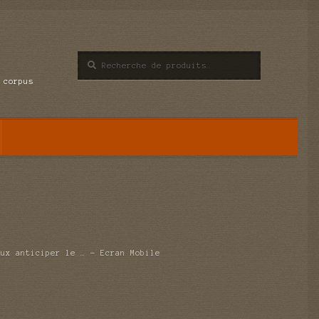
Recherche
Recherche
pour :
 corpus
eux anticiper le … – Ecran Mobile