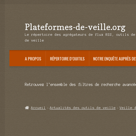
Plateformes-de-veille.org
Aller
Aller
à
au
Le répertoire des agrégateurs de flux RSS, outils de
la
contenu
de veille
navigation
A PROPOS
RÉPERTOIRE D’OUITILS
NOTRE ENQUÊTE AUPRÈS DE
Retrouvez l’ensemble des filtres de recherche avancé
Accueil
Actualités des outils de veille
Veille 