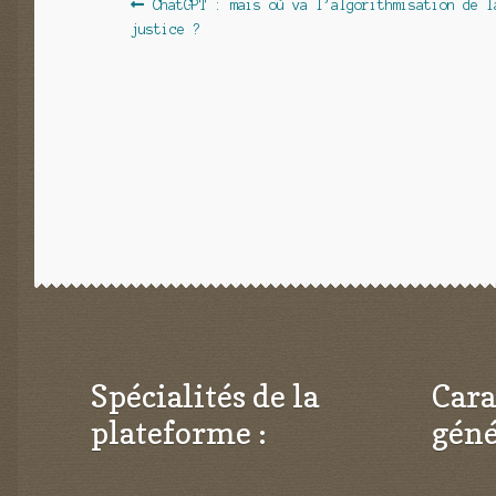
Navigation
Article
ChatGPT : mais où va l’algorithmisation de l
précédent :
justice ?
de
l’article
Spécialités de la
Cara
plateforme :
géné