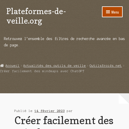
Plateformes-de-
Aller
Aller
Menu
à
au
veille.org
la
contenu
navigation
A propos
Retrouvez l’ensemble des filtres de recherche avancée en bas
Répertoire d’ouitils
de page.
Notre enquête auprès des éditeurs
Accueil
Actualités des outils de veille
Outilsfroids.net
Ouvrir
Démos vidéos
Créer facilement des mindmaps avec ChatGPT
le
menu
Ouvrir
Actualités
enfant
le
menu
Qui sommes-nous ?
enfant
Publié le
14 février 2023
par
Créer facilement des