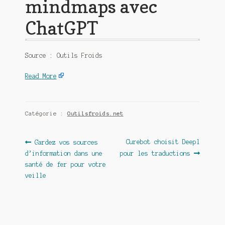
mindmaps avec
ChatGPT
Source : Outils Froids
Read More
Catégorie :
Outilsfroids.net
Navigation
Article
Article
Curebot choisit Deepl
Gardez vos sources
précédent :
suivant :
d’information dans une
pour les traductions
de
santé de fer pour votre
l’article
veille