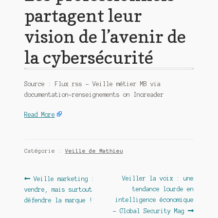
partagent leur
vision de l’avenir de
la cybersécurité
Source : Flux rss – Veille métier MB via
documentation-renseignements on Inoreader
Read More
Catégorie :
Veille de Mathieu
Navigation
Article
Article
Veiller la voix : une
Veille marketing :
précédent :
suivant :
tendance lourde en
vendre, mais surtout
de
intelligence économique
défendre la marque !
l’article
– Global Security Mag