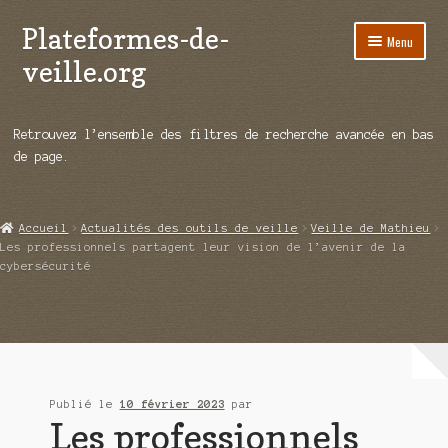
Plateformes-de-
Aller
Aller
Menu
à
au
veille.org
la
contenu
navigation
A propos
Retrouvez l’ensemble des filtres de recherche avancée en bas
Répertoire d’ouitils
de page.
Notre enquête auprès des éditeurs
Accueil
Actualités des outils de veille
Veille de Mathieu
Ouvrir
Démos vidéos
Les professionnels partagent leur vision de l’avenir de la
le
cybersécurité
menu
Ouvrir
Actualités
enfant
le
menu
Qui sommes-nous ?
enfant
Publié le
10 février 2023
par
Les professionnels