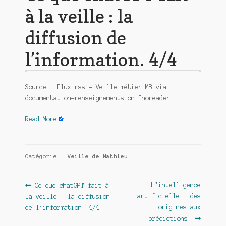
à la veille : la
diffusion de
l’information. 4/4
Source : Flux rss – Veille métier MB via
documentation-renseignements on Inoreader
Read More
Catégorie :
Veille de Mathieu
Navigation
Article
Article
L’intelligence
Ce que chatGPT fait à
précédent :
suivant :
artificielle : des
la veille : la diffusion
de
origines aux
de l’information. 4/4
l’article
prédictions