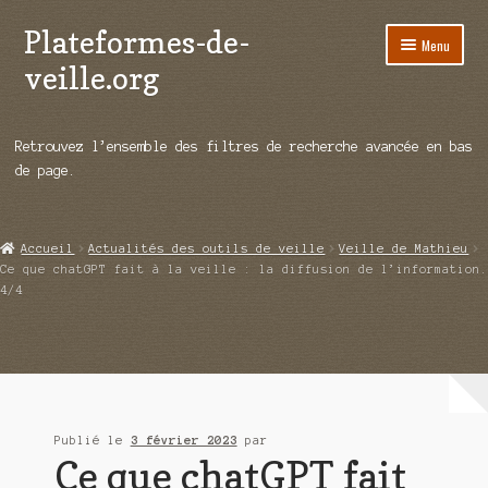
Plateformes-de-
Aller
Aller
Menu
à
au
veille.org
la
contenu
navigation
A propos
Retrouvez l’ensemble des filtres de recherche avancée en bas
Répertoire d’ouitils
de page.
Notre enquête auprès des éditeurs
Accueil
Actualités des outils de veille
Veille de Mathieu
Ouvrir
Démos vidéos
Ce que chatGPT fait à la veille : la diffusion de l’information.
le
4/4
menu
Ouvrir
Actualités
enfant
le
menu
Qui sommes-nous ?
enfant
Publié le
3 février 2023
par
Ce que chatGPT fait