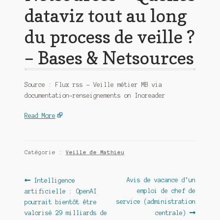
dataviz tout au long
du process de veille ?
– Bases & Netsources
Source : Flux rss – Veille métier MB via
documentation-renseignements on Inoreader
Read More
Catégorie :
Veille de Mathieu
Navigation
Article
Article
Avis de vacance d’un
Intelligence
précédent :
suivant :
emploi de chef de
artificielle : OpenAI
de
service (administration
pourrait bientôt être
l’article
valorisé 29 milliards de
centrale)