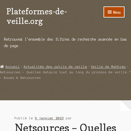
Plateformes-de-
Aller
Aller
Menu
à
au
veille.org
la
contenu
navigation
A propos
Retrouvez l’ensemble des filtres de recherche avancée en bas
Répertoire d’ouitils
de page.
Notre enquête auprès des éditeurs
Accueil
Actualités des outils de veille
Veille de Mathieu
Ouvrir
Démos vidéos
Netsources – Quelles dataviz tout au long du process de veille ?
le
– Bases & Netsources
menu
Ouvrir
Actualités
enfant
le
menu
Qui sommes-nous ?
enfant
Publié le
9 janvier 2023
par
Netsources – Quelles