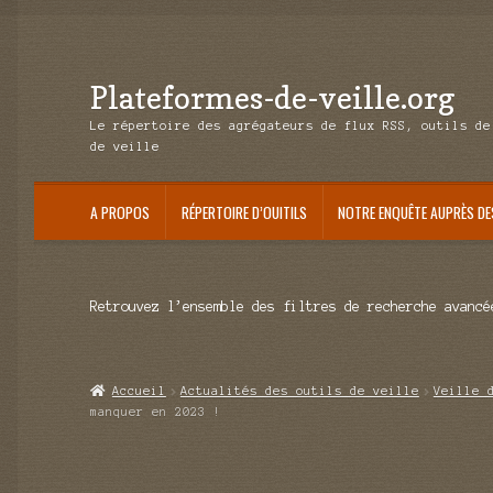
Plateformes-de-veille.org
Aller
Aller
à
au
Le répertoire des agrégateurs de flux RSS, outils de
la
contenu
de veille
navigation
A PROPOS
RÉPERTOIRE D’OUITILS
NOTRE ENQUÊTE AUPRÈS DE
Retrouvez l’ensemble des filtres de recherche avancé
Accueil
Actualités des outils de veille
Veille 
manquer en 2023 !