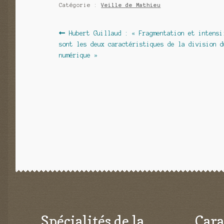
Catégorie :
Veille de Mathieu
Navigation
Article
Hubert Guillaud : « Fragmentation et intensi
précédent :
sont les deux caractéristiques de la division d
de
numérique »
l’article
Spécialités de la
Cara