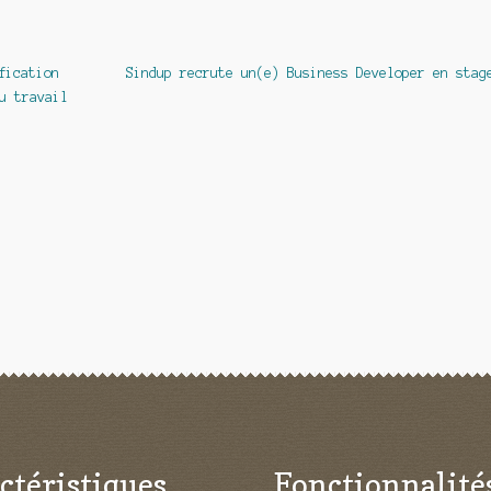
Article
fication
Sindup recrute un(e) Business Developer en stag
suivant :
u travail
ctéristiques
Fonctionnalité