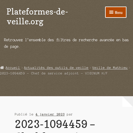
Plateformes-de-
Aller
Aller
Menu
à
au
veille.org
la
contenu
navigation
A propos
Retrouvez l’ensemble des filtres de recherche avancée en bas
Répertoire d’ouitils
de page.
Notre enquête auprès des éditeurs
Accueil
Actualités des outils de veille
Veille de Mathieu
Ouvrir
Démos vidéos
2023-1094459 – Chef de service adjoint – VIGINUM H/F
le
menu
Ouvrir
Actualités
enfant
le
menu
Qui sommes-nous ?
enfant
Publié le
4 janvier 2023
par
2023-1094459 –