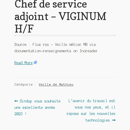
Chef de service
adjoint – VIGINUM
H/F
Source : Flux rss – Veille métier MB via
documentation-renseignements on Inoreader
Read More
Catégorie :
Veille de Mathieu
Navigation
Article
Article
L’avenir du travail est
Sindup vous souhaite
précédent :
suivant :
sous nos yeux, et il
une excellente année
de
repose sur les nouvelles
2023 !
l’article
technologies